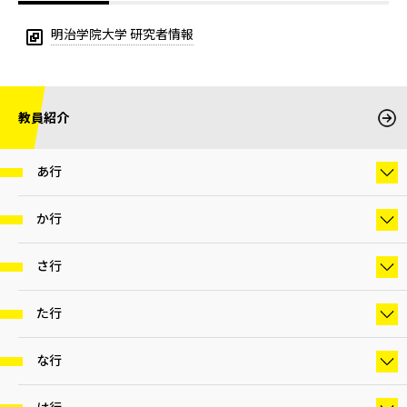
明治学院大学 研究者情報
教員紹介
あ行
か行
さ行
た行
な行