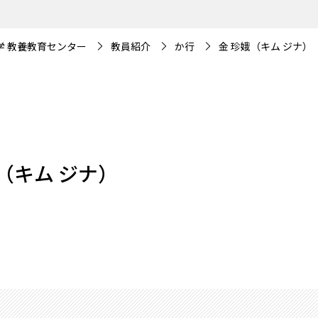
学 教養教育センター
教員紹介
か行
金 珍娥（キム ジナ）
（キム ジナ）