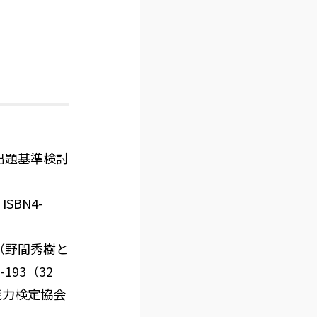
出題基準検討
SBN4-
（野間秀樹と
93（32
ル能力検定協会