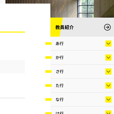
教員紹介
あ行
か行
さ行
た行
な行
は行