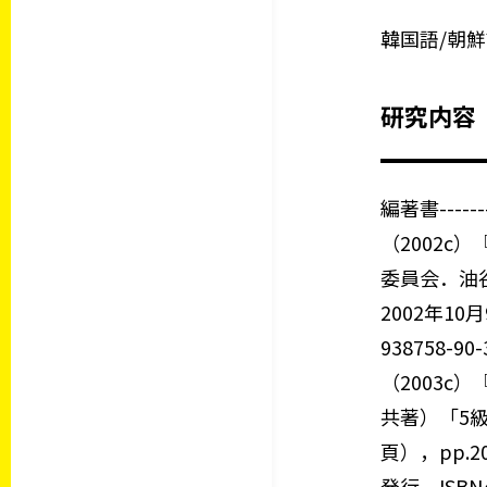
韓国語/朝
研究内容
編著書-------
（2002
委員会．油
2002年1
938758-90-
（2003
共著）「5級
頁），pp.
発行．ISBN4-