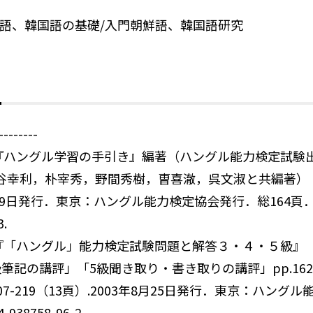
鮮語、韓国語の基礎/入門朝鮮語、韓国語研究
-------
c）『ハングル学習の手引き』編著（ハングル能力検定試験
谷幸利，朴宰秀，野間秀樹，曺喜澈，呉文淑と共編著）
0月9日発行．東京：ハングル能力検定協会発行．総164頁．I
3.
c）『「ハングル」能力検定試験問題と解答３・４・５級』
筆記の講評」「5級聞き取り・書き取りの講評」pp.162-1
207-219（13頁）.2003年8月25日発行．東京：ハング
938758-96-2.