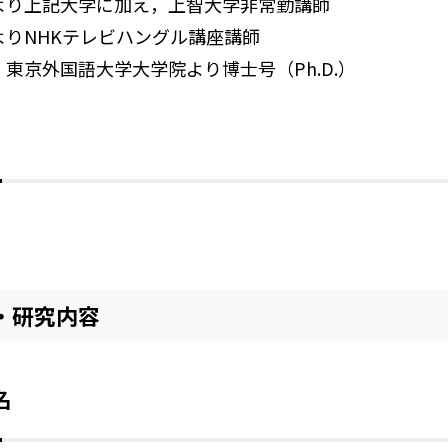
4月より上記大学に加え，上智大学非常勤講師
月よりNHKテレビハングル講座講師
月，東京外国語大学大学院より博士号（Ph.D.）
・研究内容
名