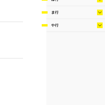
ま行
や行