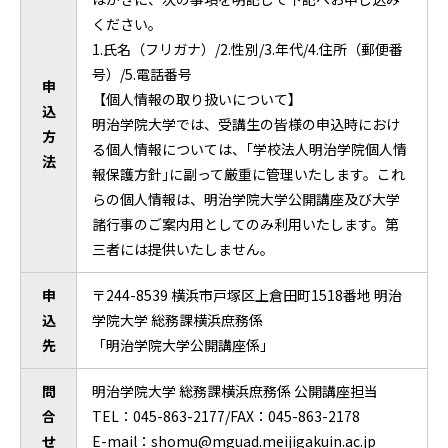
ください。
1.氏名（フリガナ）/2.性別/3.年代/4.住所（郵便番
号）/5.電話番号
申
【個人情報の取り扱いについて】
込
明治学院大学では、受講生の皆様の申込時におけ
方
る個人情報については、｢学校法人明治学院個人情
法
報保護方針｣に副って厳重に管理いたします。これ
らの個人情報は、明治学院大学公開講座及び大学
諸行事のご案内用としてのみ利用いたします。第
三者には提供いたしません。
申
〒244-8539 横浜市戸塚区上倉田町1518番地 明治
込
学院大学 総務課横浜庶務係
先
「明治学院大学公開講座係」
問
明治学院大学 総務課横浜庶務係 公開講座担当
合
TEL：045-863-2177/FAX：045-863-2178
せ
E-mail：
shomu@mguad.meijigakuin.ac.jp