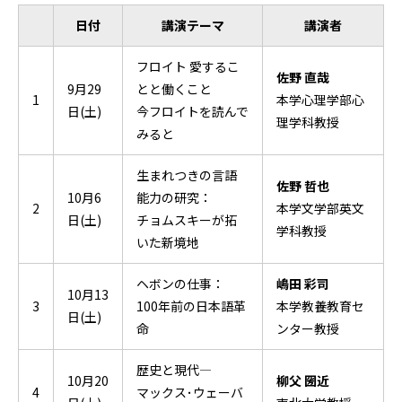
日付
講演テーマ
講演者
フロイト 愛するこ
佐野 直哉
9月29
とと働くこと
1
本学心理学部心
日(土)
今フロイトを読んで
理学科教授
みると
生まれつきの言語
佐野 哲也
10月6
能力の研究：
2
本学文学部英文
日(土)
チョムスキーが拓
学科教授
いた新境地
ヘボンの仕事：
嶋田 彩司
10月13
3
100年前の日本語革
本学教養教育セ
日(土)
命
ンター教授
歴史と現代―
10月20
柳父 圀近
4
マックス･ウェーバ