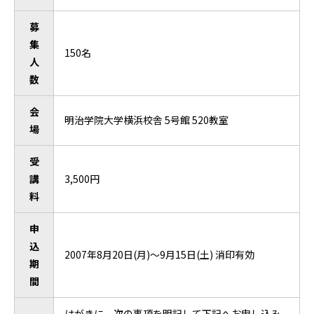
募
集
150名
人
数
会
明治学院大学横浜校舎 5号館 520教室
場
受
講
3,500円
料
申
込
2007年8月20日(月)～9月15日(土) 消印有効
期
間
はがきに、次の事項を明記して下記へお申し込み