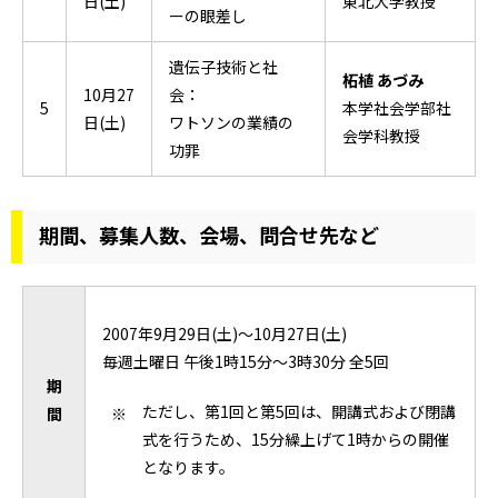
日(土)
東北大学教授
ーの眼差し
遺伝子技術と社
柘植 あづみ
10月27
会：
5
本学社会学部社
日(土)
ワトソンの業績の
会学科教授
功罪
期間、募集人数、会場、問合せ先など
2007年9月29日(土)～10月27日(土)
毎週土曜日 午後1時15分～3時30分 全5回
期
ただし、第1回と第5回は、開講式および閉講
間
式を行うため、15分繰上げて1時からの開催
となります。