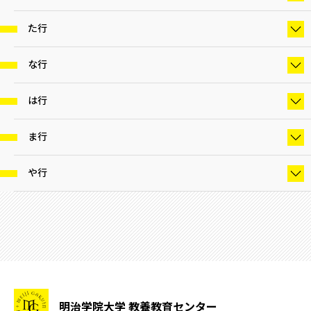
た行
な行
は行
ま行
や行
明治学院大学 教養教育センター