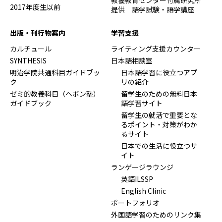
教養教育センター付属研究所
2017年度生以前
提供 語学試験・語学講座
出版・刊行物案内
学習支援
カルチュール
ライティング支援カウンター
SYNTHESIS
日本語相談室
明治学院共通科目ガイドブッ
日本語学習に役立つアプ
ク
リの紹介
ゼミ的教養科目（ヘボン塾）
留学生のための無料日本
ガイドブック
語学習サイト
留学生の就活で重要とな
るポイント・対策がわか
るサイト
日本での生活に役立つサ
イト
ランゲージラウンジ
英語ILSSP
English Clinic
ポートフォリオ
外国語学習のためのリンク集