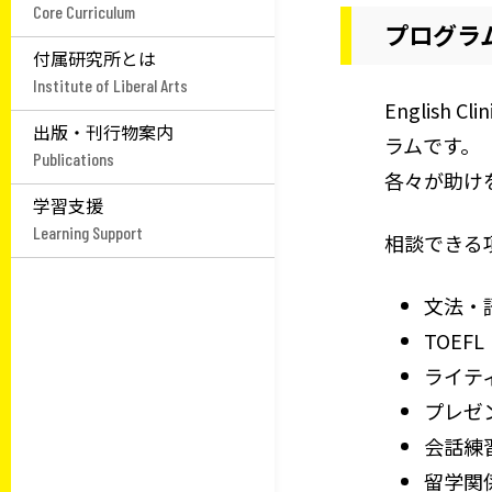
Core Curriculum
プログラ
付属研究所とは
Institute of Liberal Arts
Englis
出版・刊行物案内
ラムです。
Publications
各々が助け
学習支援
Learning Support
相談できる
文法・
TOEF
ライテ
プレゼ
会話練
留学関