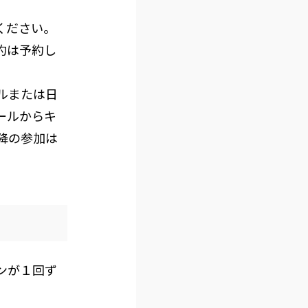
ください。
約は予約し
ルまたは日
ールからキ
降の参加は
ンが１回ず