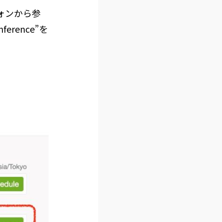
ォンから参
rence”を