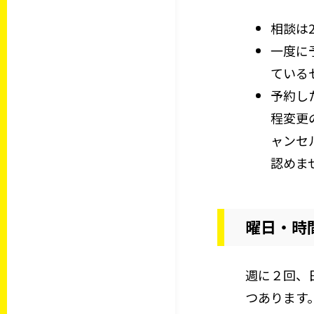
相談は
一度に
ている
予約し
程変更
ャンセ
認めま
曜日・時
週に２回、
つあります