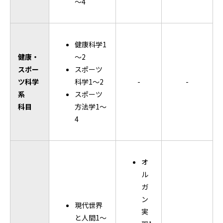
～4
健康科学1
健康・
～2
スポー
スポーツ
ツ科学
科学1～2
-
-
系
スポーツ
科目
方法学1～
4
オ
ル
ガ
ン
現代世界
実
と人間1～