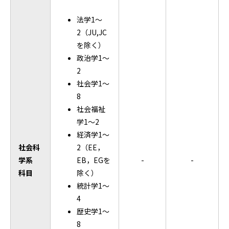
法学1～
2（JU,JC
を除く）
政治学1～
2
社会学1～
8
社会福祉
学1～2
経済学1～
社会科
2（EE，
学系
EB，EGを
-
-
科目
除く）
統計学1～
4
歴史学1～
8