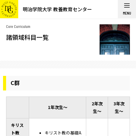
明治学院大学 教養教育センター
MENU
Core Curriculum
諸領域科目一覧
C群
2年次
3年次
1年次生～
生～
生～
キリス
ト教
キリスト教の基礎A