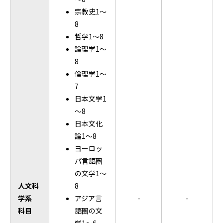
宗教史1～
8
哲学1～8
論理学1～
8
倫理学1～
7
日本文学1
～8
日本文化
論1～8
ヨーロッ
パ言語圏
の文学1～
人文科
8
学系
アジア言
-
-
科目
語圏の文