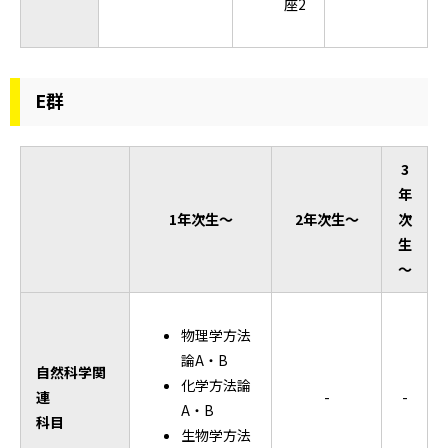
座2
E群
3
年
1年次生～
2年次生～
次
生
～
物理学方法
論A・B
自然科学関
化学方法論
連
-
-
A・B
科目
生物学方法