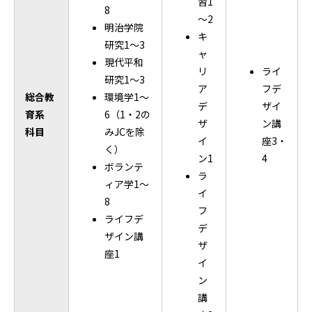
習1
8
～2
明治学院
キ
研究1～3
ャ
現代平和
リ
ライ
研究1～3
ア
フデ
総合教
環境学1～
デ
ザイ
育系
6（1・2の
ザ
ン講
科目
みJCを除
イ
座3・
く）
ン1
4
ボランテ
ラ
ィア学1～
イ
8
フ
ライフデ
デ
ザイン講
ザ
座1
イ
ン
講