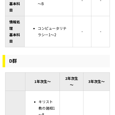
-
-
基本科
～B
目
情報処
理
コンピュータリテ
-
-
基本科
ラシー1～2
目
D群
2年次生
1年次生～
3年次生～
～
キリスト
教の諸相1
～8