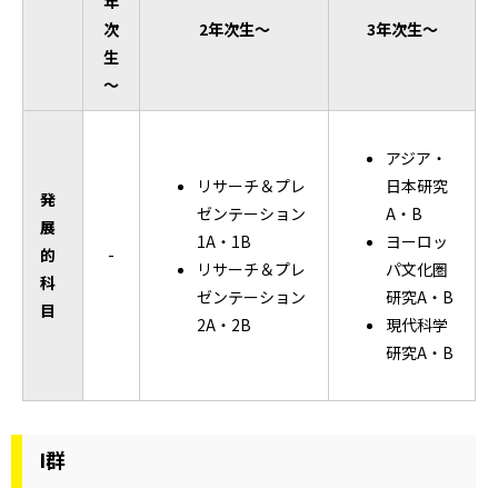
年
次
2年次生～
3年次生～
生
～
アジア・
リサーチ＆プレ
日本研究
発
ゼンテーション
A・B
展
1A・1B
ヨーロッ
的
-
リサーチ＆プレ
パ文化圏
科
ゼンテーション
研究A・B
目
2A・2B
現代科学
研究A・B
I群