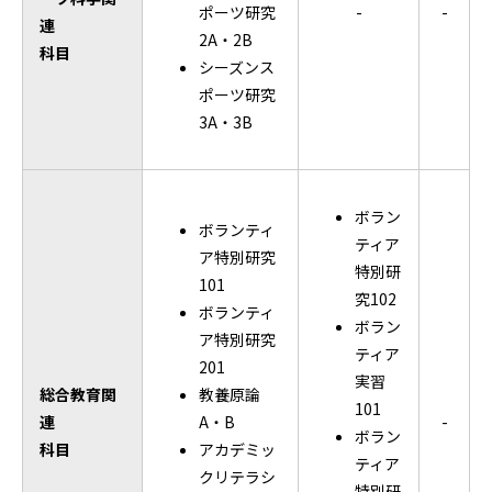
ポーツ研究
-
-
連
2A・2B
科目
シーズンス
ポーツ研究
3A・3B
ボラン
ボランティ
ティア
ア特別研究
特別研
101
究102
ボランティ
ボラン
ア特別研究
ティア
201
実習
総合教育関
教養原論
101
連
A・B
-
ボラン
科目
アカデミッ
ティア
クリテラシ
特別研