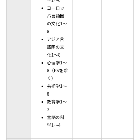
学1～6
ヨーロッ
パ言語圏
の文化1～
8
アジア言
語圏の文
化1～8
心理学1～
8（PSを除
く）
芸術学1～
8
教育学1～
2
言語の科
学1～4