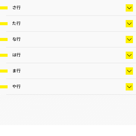
さ行
た行
な行
は行
ま行
や行