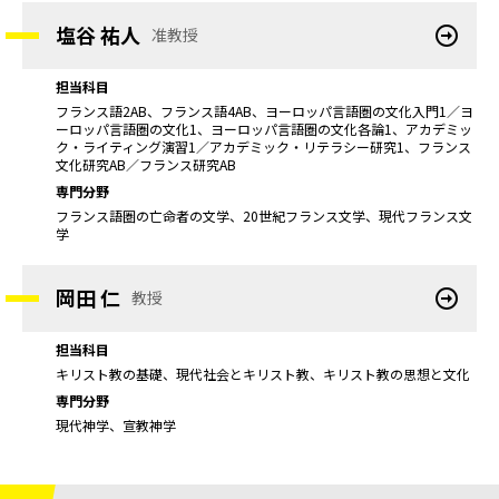
塩谷 祐人
准教授
担当科目
フランス語2AB、フランス語4AB、ヨーロッパ言語圏の文化入門1／ヨ
ーロッパ言語圏の文化1、ヨーロッパ言語圏の文化各論1、アカデミッ
ク・ライティング演習1／アカデミック・リテラシー研究1、フランス
文化研究AB／フランス研究AB
専門分野
フランス語圏の亡命者の文学、20世紀フランス文学、現代フランス文
学
岡田 仁
教授
担当科目
キリスト教の基礎、現代社会とキリスト教、キリスト教の思想と文化
専門分野
現代神学、宣教神学