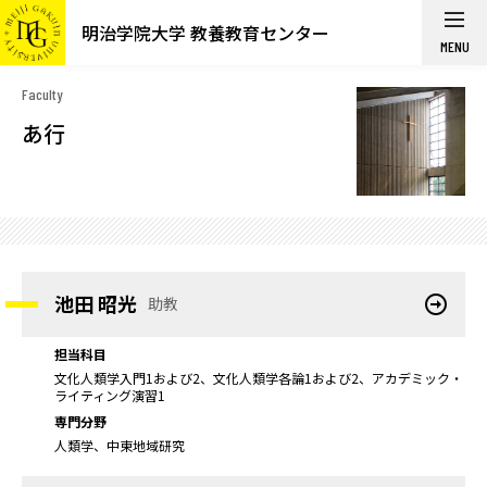
明治学院大学 教養教育センター
MENU
Faculty
あ行
池田 昭光
助教
担当科目
文化人類学入門1および2、文化人類学各論1および2、アカデミック・
ライティング演習1
専門分野
人類学、中東地域研究