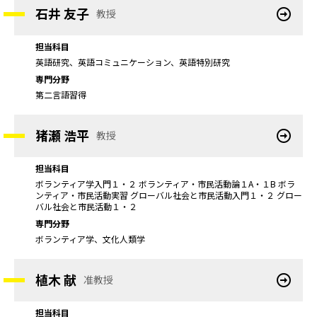
石井 友子
教授
担当科目
英語研究、英語コミュニケーション、英語特別研究
専門分野
第二言語習得
猪瀬 浩平
教授
担当科目
ボランティア学入門１・２ ボランティア・市民活動論１A・１B ボラ
ンティア・市民活動実習 グローバル社会と市民活動入門１・２ グロー
バル社会と市民活動１・２
専門分野
ボランティア学、文化人類学
植木 献
准教授
担当科目