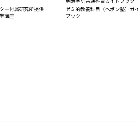
明治学院共通科目ガイドブック
ンター付属研究所提供
ゼミ的教養科目（ヘボン塾）ガ
学講座
ブック