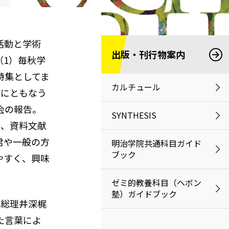
活動と学術
出版・刊行物案内
（1）毎秋学
特集としてま
カルチュール
トにともなう
会の報告。
SYNTHESIS
告、資料文献
君や一般の方
明治学院共通科目ガイド
ブック
やすく、興味
ゼミ的教養科目（ヘボン
塾）ガイドブック
代総理井深梶
た言葉によ