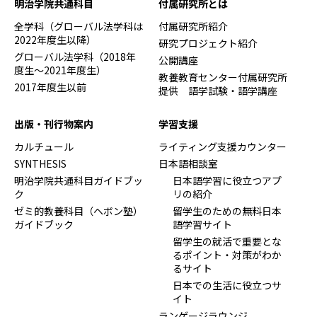
明治学院共通科目
付属研究所とは
全学科（グローバル法学科は
付属研究所紹介
2022年度生以降）
研究プロジェクト紹介
グローバル法学科（2018年
公開講座
度生～2021年度生）
教養教育センター付属研究所
2017年度生以前
提供 語学試験・語学講座
出版・刊行物案内
学習支援
カルチュール
ライティング支援カウンター
SYNTHESIS
日本語相談室
明治学院共通科目ガイドブッ
日本語学習に役立つアプ
ク
リの紹介
ゼミ的教養科目（ヘボン塾）
留学生のための無料日本
ガイドブック
語学習サイト
留学生の就活で重要とな
るポイント・対策がわか
るサイト
日本での生活に役立つサ
イト
ランゲージラウンジ