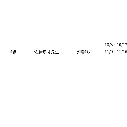
10/5・10/1
4級
佐藤修司 先生
水曜4限
11/9・11/1