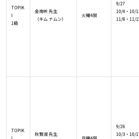
9/27
TOPIK
金南听 先生
10/4・10/
I
火曜4限
（キム ナムン）
11/8・11/1
1級
9/26
TOPIK
秋賢淑 先生
10/3・10/1
I
月曜4限