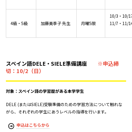
10/3・10/1
4級・5級
加藤美季子 先生
月曜5限
11/7・11/1
スペイン語DELE・SIELE準備講座
※申込締
切：10/2（日）
対象：スペイン語の学習歴がある本学学生
DELE (またはSIELE)受験準備のための学習方法について触れな
がら、それぞれの学生にあうレベルの指導を行います。
申込はこちらから