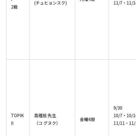
(チュヒョンスク)
11/7・11/
2級
9/30
TOPIK
高槿旭 先生
10/7・10/
金曜4限
II
（コ グヌク）
11/11・11/