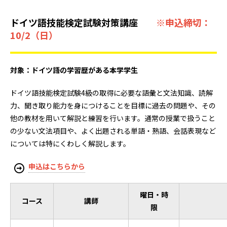
ドイツ語技能検定試験対策講座
※申
込締切：
10/2（日）
対象：ドイツ語の学習歴がある本学学生
ドイツ語技能検定試験4級の取得に必要な語彙と文法知識、読解
力、聞き取り能力を身につけることを目標に過去の問題や、その
他の教材を用いて解説と練習を行います。通常の授業で扱うこと
の少ない文法項目や、よく出題される単語・熟語、会話表現など
については特にくわしく解説します。
申込はこちらから
曜日・時
コース
講師
限