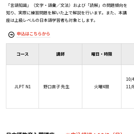
「言語知識」（文字・語彙／文法）および「読解」の問題傾向を
知り、実際に練習問題を解いた上で解説を行います。また、本講
座は上級レベルの日本語学習者も対象とします。
申込はこちらから
コース
講師
曜日・時限
10/
JLPT N1
野口直子 先生
火曜4限
11/