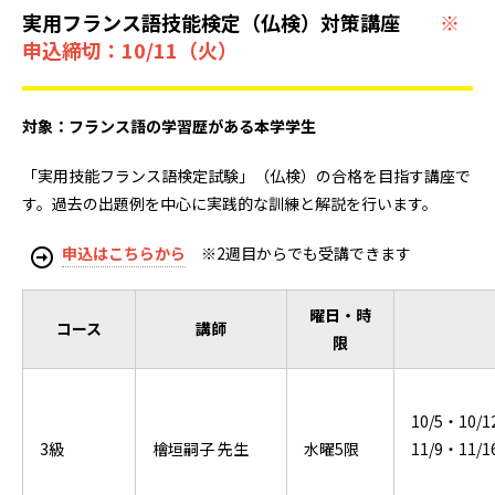
実用フランス語技能検定（仏検）対策講座
※
申込締切：10/11（火）
対象：フランス語の学習歴がある本学学生
「実用技能フランス語検定試験」（仏検）の合格を目指す講座で
す。過去の出題例を中心に実践的な訓練と解説を行います。
申込はこちらから
※2週目からでも受講できます
曜日・時
コース
講師
限
10/5・10/1
3級
檜垣嗣子 先生
水曜5限
11/9・11/1