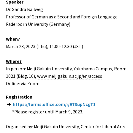
Speaker
Dr. Sandra Ballweg
Professor of German as a Second and Foreign Language
Paderborn University (Germany)
When?
March 23, 2023 (Thu), 11:00-12:30 (JST)
Where?
In person: Meiji Gakuin University, Yokohama Campus, Room
1021 (Bldg. 10),
www.meijigakuin.ac.jp/en/access
Online: via Zoom
Registration
➡
https://forms.office.com/r/9TSupNcgT1
*Please register until March 9, 2023.
Organised by: Meiji Gakuin University, Center for Liberal Arts